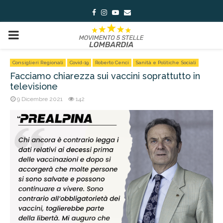
Facebook
Instagram
Youtube
Email
PRIMARY
MENU
Consiglieri Regionali
Covid-19
Roberto Cenci
Sanità e Politiche Sociali
Facciamo chiarezza sui vaccini soprattutto in
televisione
9 Dicembre 2021
142