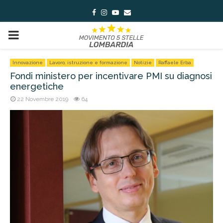
Facebook
Instagram
Youtube
Email
PRIMARY
MENU
Innovazione
Lavoro, istruzione e formazione
Notizie
Raffaele Erba
Fondi ministero per incentivare PMI su diagnosi
energetiche
22 Novembre 2019
64