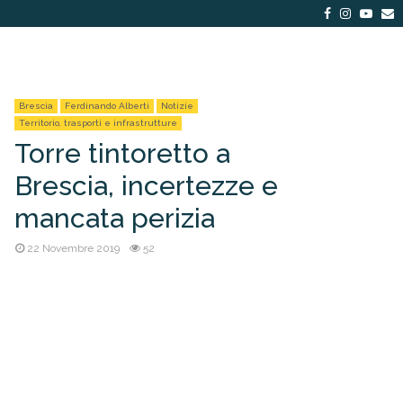
Facebook
Instagra
Yout
E
Brescia
Ferdinando Alberti
Notizie
Territorio, trasporti e infrastrutture
Torre tintoretto a
Brescia, incertezze e
mancata perizia
22 Novembre 2019
52