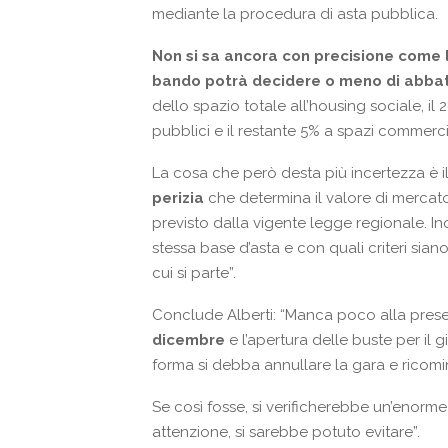
mediante la procedura di asta pubblica.
Non si sa ancora con precisione come la
bando potrà decidere o meno di abbat
dello spazio totale all’housing sociale, il 
pubblici e il restante 5% a spazi commercia
La cosa che però desta più incertezza è i
perizia
che determina il valore di mercat
previsto dalla vigente legge regionale. In
stessa base d’asta e con quali criteri sian
cui si parte”.
Conclude Alberti: “Manca poco alla presenta
dicembre
e l’apertura delle buste per il g
forma si debba annullare la gara e ricom
Se così fosse, si verificherebbe un’enorm
attenzione, si sarebbe potuto evitare”.