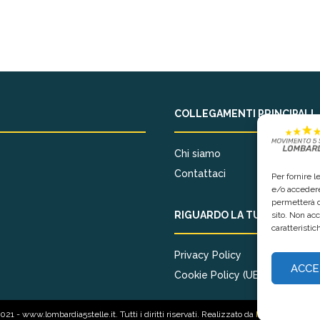
COLLEGAMENTI PRINCIPALI
Chi siamo
Contattaci
Per fornire 
e/o accedere
permetterà d
RIGUARDO LA TUA PRIVACY
sito. Non ac
caratteristic
Privacy Policy
ACCE
Cookie Policy (UE)
21 - www.lombardia5stelle.it. Tutti i diritti riservati. Realizzato da
Mediameticame