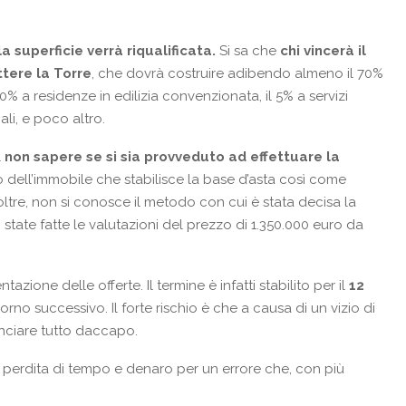
 superficie verrà riqualificata.
Si sa che
chi vincerà il
tere la Torre
, che dovrà costruire adibendo almeno il 70%
20% a residenze in edilizia convenzionata, il 5% a servizi
li, e poco altro.
l
non sapere se si sia provveduto ad effettuare la
o dell’immobile che stabilisce la base d’asta così come
oltre, non si conosce il metodo con cui è stata decisa la
o state fatte le valutazioni del prezzo di 1.350.000 euro da
zione delle offerte. Il termine è infatti stabilito per il
12
iorno successivo. Il forte rischio è che a causa di un vizio di
inciare tutto daccapo.
e perdita di tempo e denaro per un errore che, con più