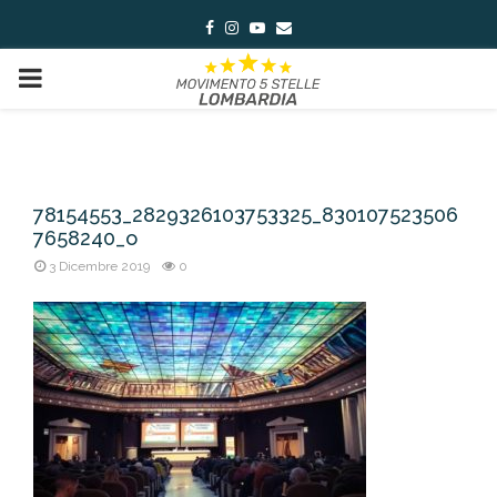
Facebook
Instagram
Youtube
Email
PRIMARY
MENU
78154553_2829326103753325_830107523506
7658240_o
3 Dicembre 2019
0