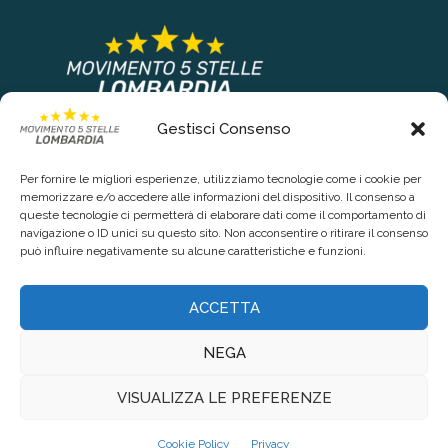
Gestisci Consenso
COLLEGAMENTI PRINCIPALI
Per fornire le migliori esperienze, utilizziamo tecnologie come i cookie per
Chi siamo
memorizzare e/o accedere alle informazioni del dispositivo. Il consenso a
queste tecnologie ci permetterà di elaborare dati come il comportamento di
Contattaci
navigazione o ID unici su questo sito. Non acconsentire o ritirare il consenso
può influire negativamente su alcune caratteristiche e funzioni.
RIGUARDO LA TUA PRIVACY
ACCETTA
Privacy Policy
NEGA
Cookie Policy (UE)
VISUALIZZA LE PREFERENZE
@2021 - www.lombardia5stelle.it. Tutti i diritti riservati. Realizzato da
Cookie Policy
Privacy