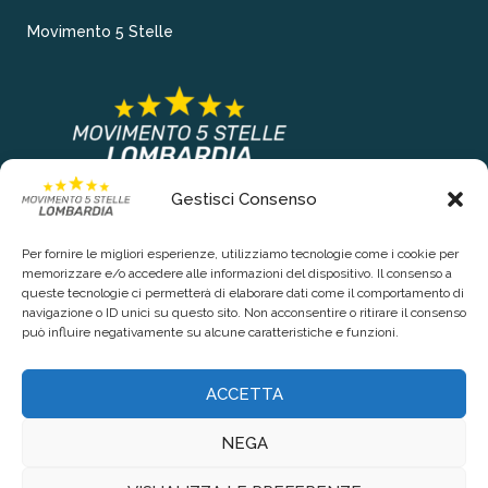
Movimento 5 Stelle
Gestisci Consenso
COLLEGAMENTI PRINCIPALI
Per fornire le migliori esperienze, utilizziamo tecnologie come i cookie per
Chi siamo
memorizzare e/o accedere alle informazioni del dispositivo. Il consenso a
queste tecnologie ci permetterà di elaborare dati come il comportamento di
Contattaci
navigazione o ID unici su questo sito. Non acconsentire o ritirare il consenso
può influire negativamente su alcune caratteristiche e funzioni.
RIGUARDO LA TUA PRIVACY
ACCETTA
Privacy Policy
NEGA
Cookie Policy (UE)