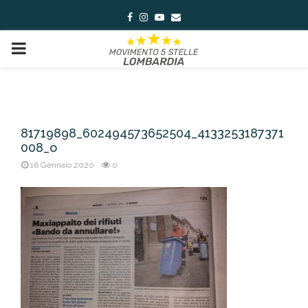
Facebook
Instagram
Youtube
Email
PRIMARY
MENU
81719898_602494573652504_4133253187371
008_o
16 Gennaio 2020
0