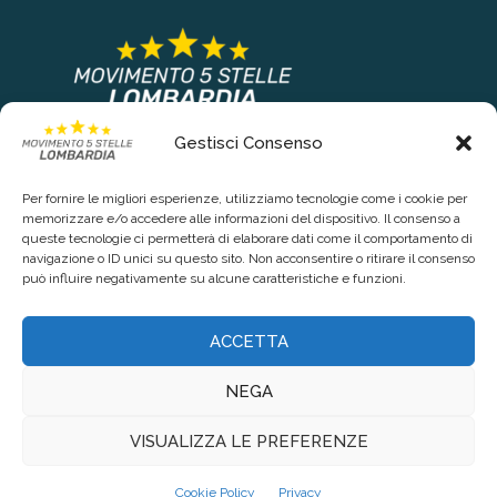
Gestisci Consenso
COLLEGAMENTI PRINCIPALI
Per fornire le migliori esperienze, utilizziamo tecnologie come i cookie per
Chi siamo
memorizzare e/o accedere alle informazioni del dispositivo. Il consenso a
queste tecnologie ci permetterà di elaborare dati come il comportamento di
Contattaci
navigazione o ID unici su questo sito. Non acconsentire o ritirare il consenso
può influire negativamente su alcune caratteristiche e funzioni.
RIGUARDO LA TUA PRIVACY
ACCETTA
Privacy Policy
NEGA
Cookie Policy (UE)
VISUALIZZA LE PREFERENZE
@2021 - www.lombardia5stelle.it. Tutti i diritti riservati. Realizzato da
Cookie Policy
Privacy