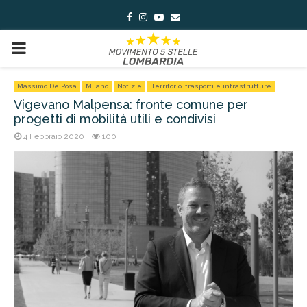
Facebook
Instagram
Youtube
Email
PRIMARY
MENU
Massimo De Rosa
Milano
Notizie
Territorio, trasporti e infrastrutture
Vigevano Malpensa: fronte comune per
progetti di mobilità utili e condivisi
4 Febbraio 2020
100