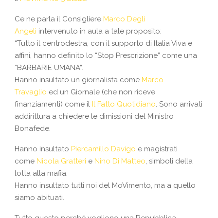
Ce ne parla il Consigliere
Marco Degli
Angeli
intervenuto in aula a tale proposito:
“Tutto il centrodestra, con il supporto di Italia Viva e
affini, hanno definito lo “Stop Prescrizione” come una
“BARBARIE UMANA”.
Hanno insultato un giornalista come
Marco
Travaglio
ed un Giornale (che non riceve
finanziamenti) come il
Il Fatto Quotidiano
. Sono arrivati
addirittura a chiedere le dimissioni del Ministro
Bonafede.
Hanno insultato
Piercamillo Davigo
e magistrati
come
Nicola Gratteri
e
Nino Di Matteo
, simboli della
lotta alla mafia.
Hanno insultato tutti noi del MoVimento, ma a quello
siamo abituati.
Tutto questo perché vogliono una Repubblica