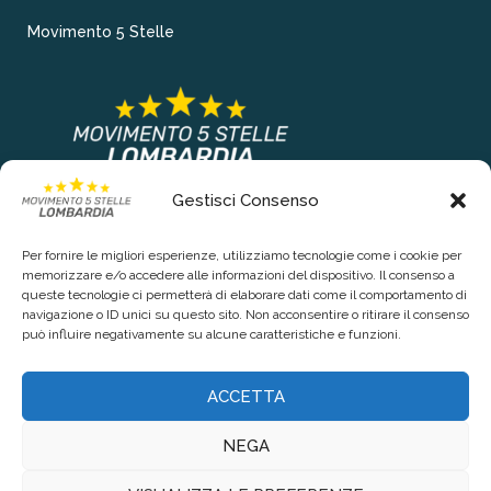
Movimento 5 Stelle
Gestisci Consenso
COLLEGAMENTI PRINCIPALI
Per fornire le migliori esperienze, utilizziamo tecnologie come i cookie per
Chi siamo
memorizzare e/o accedere alle informazioni del dispositivo. Il consenso a
queste tecnologie ci permetterà di elaborare dati come il comportamento di
Contattaci
navigazione o ID unici su questo sito. Non acconsentire o ritirare il consenso
può influire negativamente su alcune caratteristiche e funzioni.
RIGUARDO LA TUA PRIVACY
ACCETTA
Privacy Policy
NEGA
Cookie Policy (UE)