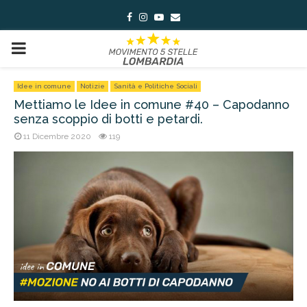
Facebook
Instagram
Youtube
Email
PRIMARY
MENU
Idee in comune
Notizie
Sanità e Politiche Sociali
Mettiamo le Idee in comune #40 – Capodanno
senza scoppio di botti e petardi.
11 Dicembre 2020
119