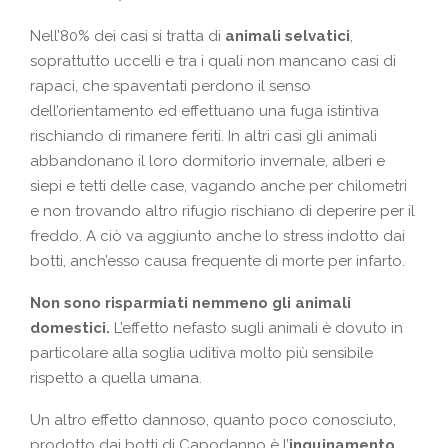
Nell’80% dei casi si tratta di
animali selvatici
,
soprattutto uccelli e tra i quali non mancano casi di
rapaci, che spaventati perdono il senso
dell’orientamento ed effettuano una fuga istintiva
rischiando di rimanere feriti. In altri casi gli animali
abbandonano il loro dormitorio invernale, alberi e
siepi e tetti delle case, vagando anche per chilometri
e non trovando altro rifugio rischiano di deperire per il
freddo. A ciò va aggiunto anche lo stress indotto dai
botti, anch’esso causa frequente di morte per infarto.
Non sono risparmiati nemmeno gli animali
domestici.
L’effetto nefasto sugli animali è dovuto in
particolare alla soglia uditiva molto più sensibile
rispetto a quella umana.
Un altro effetto dannoso, quanto poco conosciuto,
prodotto dai botti di Capodanno è l’
inquinamento