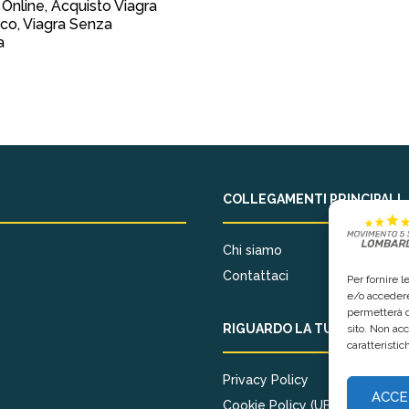
 Online, Acquisto Viagra
co, Viagra Senza
a
COLLEGAMENTI PRINCIPALI
Chi siamo
Contattaci
Per fornire 
e/o accedere
permetterà d
RIGUARDO LA TUA PRIVACY
sito. Non ac
caratteristic
Privacy Policy
ACCE
Cookie Policy (UE)