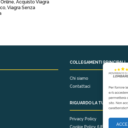
 Online, Acquisto Viagra
co, Viagra Senza
a
COLLEGAMENTI PRINCIPALI
Chi siamo
Contattaci
Per fornire 
e/o accedere
permetterà d
RIGUARDO LA TUA PRIVACY
sito. Non ac
caratteristic
Privacy Policy
ACCE
Cookie Policy (UE)