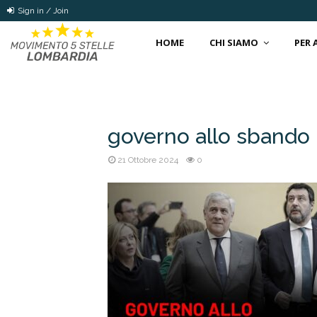
Sign in / Join
HOME
CHI SIAMO
PER
governo allo sband
21 Ottobre 2024
0