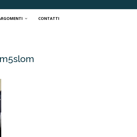
 ARGOMENTI
CONTATTI
o m5slom