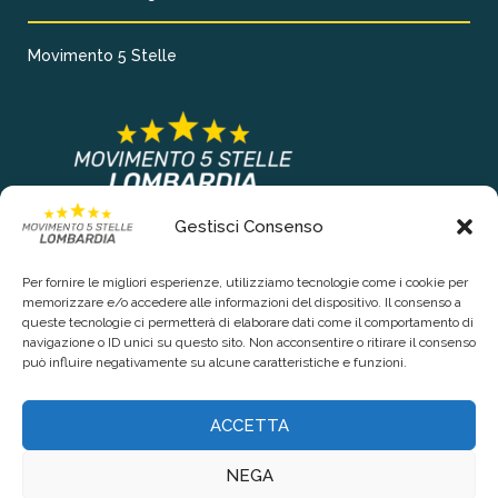
Movimento 5 Stelle
Gestisci Consenso
COLLEGAMENTI PRINCIPALI
Per fornire le migliori esperienze, utilizziamo tecnologie come i cookie per
Chi siamo
memorizzare e/o accedere alle informazioni del dispositivo. Il consenso a
queste tecnologie ci permetterà di elaborare dati come il comportamento di
Contattaci
navigazione o ID unici su questo sito. Non acconsentire o ritirare il consenso
può influire negativamente su alcune caratteristiche e funzioni.
RIGUARDO LA TUA PRIVACY
ACCETTA
Privacy Policy
NEGA
Cookie Policy (UE)