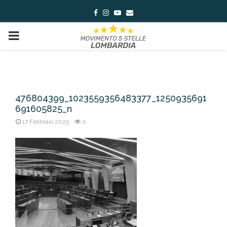
Facebook
Instagram
Youtube
Email
PRIMARY
MENU
476804399_1023559356483377_1250935691
691605825_n
17 Febbraio 2025
0