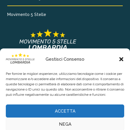
Movimento 5 Stelle
Gestisci Consenso
COLLEGAMENTI PRINCIPALI
Per fornire le migliori esperienze, utilizziamo tecnologie come i cookie per
Chi siamo
memorizzare e/o accedere alle informazioni del dispositivo. Il consenso a
queste tecnologie ci permetterà di elaborare dati come il comportamento di
Contattaci
navigazione o ID unici su questo sito. Non acconsentire o ritirare il consenso
può influire negativamente su alcune caratteristiche e funzioni.
RIGUARDO LA TUA PRIVACY
ACCETTA
Privacy Policy
NEGA
Cookie Policy (UE)