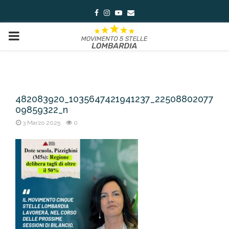
Facebook
Instagram
Youtube
Email
PRIMARY
MENU
482083920_1035647421941237_22508802077
09859322_n
3 Marzo 2025
0