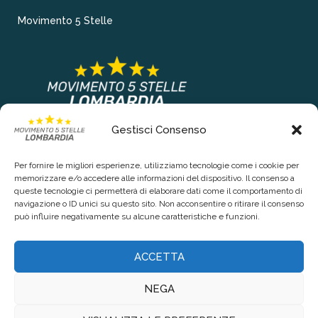
Movimento 5 Stelle
Gestisci Consenso
COLLEGAMENTI PRINCIPALI
Per fornire le migliori esperienze, utilizziamo tecnologie come i cookie per
Chi siamo
memorizzare e/o accedere alle informazioni del dispositivo. Il consenso a
queste tecnologie ci permetterà di elaborare dati come il comportamento di
Contattaci
navigazione o ID unici su questo sito. Non acconsentire o ritirare il consenso
può influire negativamente su alcune caratteristiche e funzioni.
RIGUARDO LA TUA PRIVACY
ACCETTA
Privacy Policy
NEGA
Cookie Policy (UE)