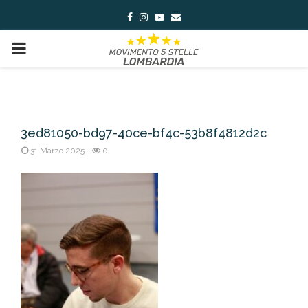
Facebook
Instagram
Youtube
Email
PRIMARY
MENU
3ed81050-bd97-40ce-bf4c-53b8f4812d2c
31 Marzo 2025
0