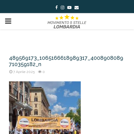
Facebook
Instagram
Youtube
Email
PRIMARY
MENU
489569173_1065166618989317_4008908089
710359182_n
7 Aprile 2025
0