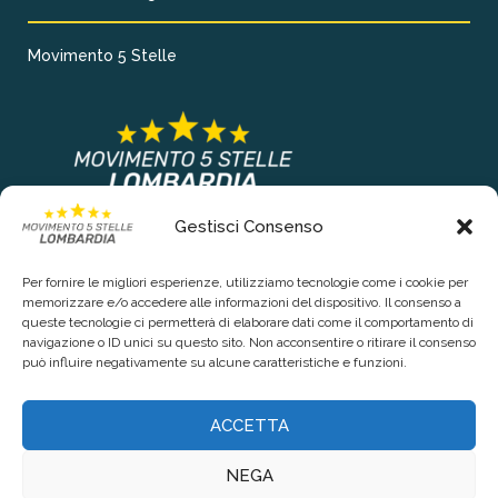
Movimento 5 Stelle
Gestisci Consenso
COLLEGAMENTI PRINCIPALI
Per fornire le migliori esperienze, utilizziamo tecnologie come i cookie per
Chi siamo
memorizzare e/o accedere alle informazioni del dispositivo. Il consenso a
queste tecnologie ci permetterà di elaborare dati come il comportamento di
Contattaci
navigazione o ID unici su questo sito. Non acconsentire o ritirare il consenso
può influire negativamente su alcune caratteristiche e funzioni.
RIGUARDO LA TUA PRIVACY
ACCETTA
Privacy Policy
NEGA
Cookie Policy (UE)