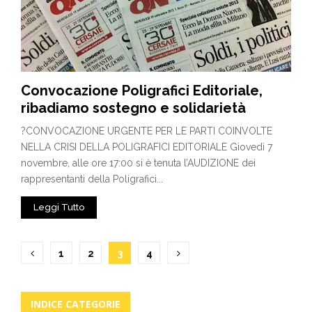
Convocazione Poligrafici Editoriale,
ribadiamo sostegno e solidarietà
?CONVOCAZIONE URGENTE PER LE PARTI COINVOLTE
NELLA CRISI DELLA POLIGRAFICI EDITORIALE Giovedì 7
novembre, alle ore 17:00 si è tenuta l’AUDIZIONE dei
rappresentanti della Poligrafici...
Leggi Tutto
Paginazione
1
2
3
4
degli
articoli
INDICE CATEGORIE