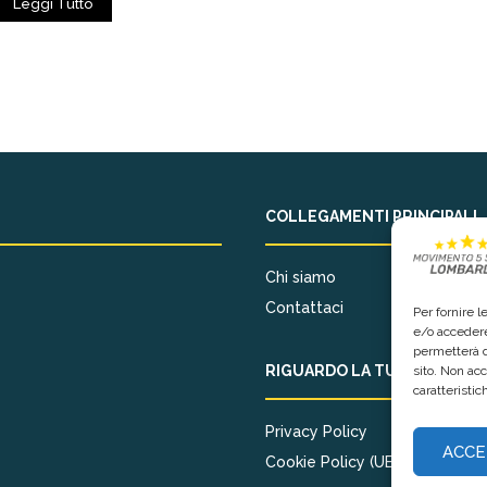
Leggi Tutto
COLLEGAMENTI PRINCIPALI
Chi siamo
Contattaci
Per fornire 
e/o accedere
permetterà d
RIGUARDO LA TUA PRIVACY
sito. Non ac
caratteristic
Privacy Policy
ACCE
Cookie Policy (UE)