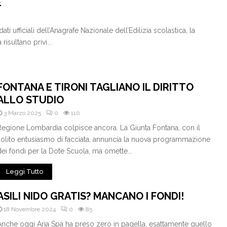
E
i ufficiali dell’Anagrafe Nazionale dell’Edilizia scolastica, la
risultano privi...
FONTANA E TIRONI TAGLIANO IL DIRITTO
ALLO STUDIO
3 Marzo 2025
0
110
Regione Lombardia colpisce ancora. La Giunta Fontana, con il
solito entusiasmo di facciata, annuncia la nuova programmazione
dei fondi per la Dote Scuola, ma omette...
Leggi Tutto
ASILI NIDO GRATIS? MANCANO I FONDI!
18 Novembre 2024
0
85
Anche oggi Aria Spa ha preso zero in pagella, esattamente quello