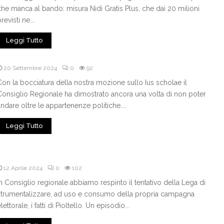
che manca al bando: misura Nidi Gratis Plus, che dai 20 milioni
revisti ne...
Leggi Tutto
20 Settembre 2024
0
92
Con la bocciatura della nostra mozione sullo Ius scholae il
Consiglio Regionale ha dimostrato ancora una volta di non poter
andare oltre le appartenenze politiche....
Leggi Tutto
12 Aprile 2024
0
102
In Consiglio regionale abbiamo respinto il tentativo della Lega di
strumentalizzare, ad uso e consumo della propria campagna
lettorale, i fatti di Pioltello. Un episodio...