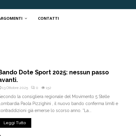
 ARGOMENTI
CONTATTI
Bando Dote Sport 2025: nessun passo
avanti.
13 Ottobre 2025
0
152
Secondo la consigliera regionale del Movimento 5 Stelle
Lombardia Paola Pizzighini , il nuovo bando conferma limiti e
contraddizioni già emerse lo scorso anno. “La...
Leggi Tutto