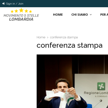
Sign in / Join
HOME
CHI SIAMO
PER
Home
conferenza stampa
conferenza stampa