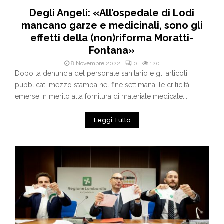
Degli Angeli: «All’ospedale di Lodi
mancano garze e medicinali, sono gli
effetti della (non)riforma Moratti-
Fontana»
8 Novembre 2022
0
120
Dopo la denuncia del personale sanitario e gli articoli
pubblicati mezzo stampa nel fine settimana, le criticità
emerse in merito alla fornitura di materiale medicale...
Leggi Tutto