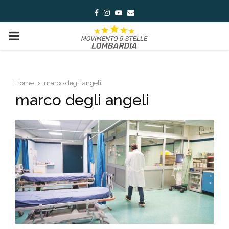
Facebook
Instagram
Youtube
Email
PRIMARY
MENU
Home
marco degli angeli
marco degli angeli