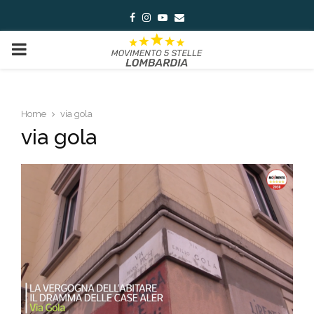
Facebook
Instagram
Youtube
Email
PRIMARY
MENU
Home
via gola
via gola