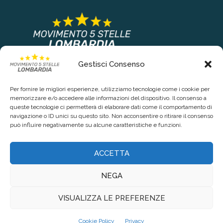
Gestisci Consenso
COLLEGAMENTI PRINCIPALI
Per fornire le migliori esperienze, utilizziamo tecnologie come i cookie per
Chi siamo
memorizzare e/o accedere alle informazioni del dispositivo. Il consenso a
queste tecnologie ci permetterà di elaborare dati come il comportamento di
Contattaci
navigazione o ID unici su questo sito. Non acconsentire o ritirare il consenso
può influire negativamente su alcune caratteristiche e funzioni.
RIGUARDO LA TUA PRIVACY
ACCETTA
Privacy Policy
NEGA
Cookie Policy (UE)
VISUALIZZA LE PREFERENZE
@2021 - www.lombardia5stelle.it. Tutti i diritti riservati. Realizzato da
Cookie Policy
Privacy