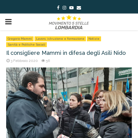
Facebook
Instagram
Youtube
Email
PRIMARY
MENU
Gregorio Mammì
Lavoro, istruzione e formazione
Notizie
Sanità e Politiche Sociali
Il consigliere Mammì in difesa degli Asili Nido
3 Febbraio 2020
56