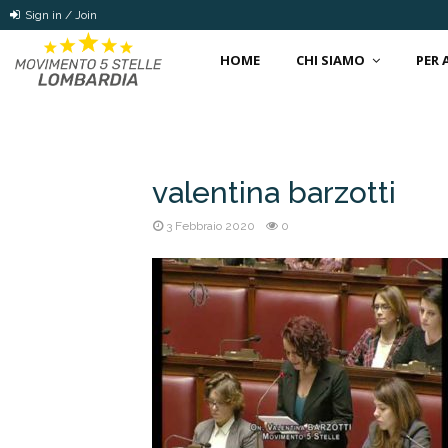
Sign in / Join
HOME
CHI SIAMO
PER
valentina barzotti
3 Febbraio 2020
0