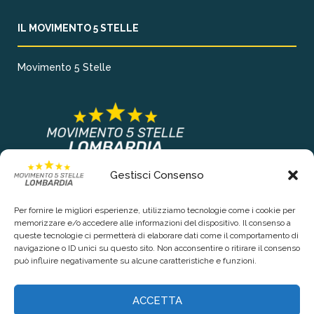
IL MOVIMENTO 5 STELLE
Movimento 5 Stelle
Gestisci Consenso
COLLEGAMENTI PRINCIPALI
Per fornire le migliori esperienze, utilizziamo tecnologie come i cookie per
Chi siamo
memorizzare e/o accedere alle informazioni del dispositivo. Il consenso a
queste tecnologie ci permetterà di elaborare dati come il comportamento di
Contattaci
navigazione o ID unici su questo sito. Non acconsentire o ritirare il consenso
può influire negativamente su alcune caratteristiche e funzioni.
RIGUARDO LA TUA PRIVACY
ACCETTA