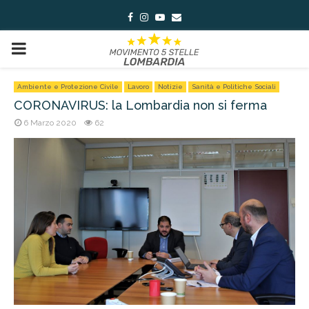
Facebook
Instagram
Youtube
Email
PRIMARY
MENU
Ambiente e Protezione Civile
Lavoro
Notizie
Sanità e Politiche Sociali
CORONAVIRUS: la Lombardia non si ferma
6 Marzo 2020
62