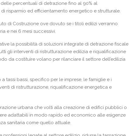
elle percentuali di detrazione fino al 90% al
 di risparmio ed efficientamento energetico e strutturale.
uto di Costruzione ove dovuto se i titoli edilizi verranno
ria e nei 6 mesi successivi.
ive la possibilità di soluzioni integrate di detrazione fiscale
 gli interventi di ristrutturazione edilizia e riqualificazione
o da costituire volano per rilanciare il settore dell’edilizia
 a tassi bassi, specifico per le imprese, le famiglie e i
enti di ristrutturazione, riqualificazione energetica e
razione urbana che volti alla creazione di edifici pubblici o
essere adattabili in modo rapido ed economico alle esigenze
za sanitaria come quello attuale.
e professioni legate al settore edilizio, ridurre la tassazione