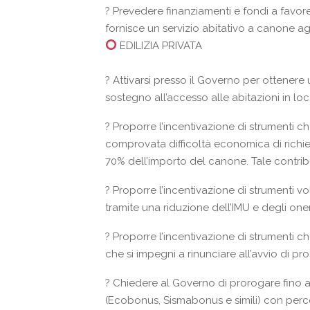
?
Prevedere finanziamenti e fondi a favore 
fornisce un servizio abitativo a canone a
EDILIZIA PRIVATA
?
Attivarsi presso il Governo per ottener
sostegno all’accesso alle abitazioni in loc
?
Proporre l’incentivazione di strumenti che
comprovata difficoltà economica di richi
70% dell’importo del canone. Tale contrib
?
Proporre l’incentivazione di strumenti vo
tramite una riduzione dell’IMU e degli oneri
?
Proporre l’incentivazione di strumenti c
che si impegni a rinunciare all’avvio di pr
?
Chiedere al Governo di prorogare fino al 3
(Ecobonus, Sismabonus e simili) con perce