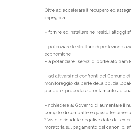
Oltre ad accelerare il recupero ed assegn
impegni a:
– fornire ed installare nei residui alloggi s
– potenziare le strutture di protezione a
economiche.
– a potenziare i servizi di portierato tr
– ad attivarsi nei confronti del Comune di
monitoraggio da parte della polizia locale
per poter procedere prontamente ad una ri
– richiedere al Governo di aumentare il num
compito di combattere questo fenomeno cri
?
Viste le ricadute negative date dall’emerg
moratoria sul pagamento dei canoni di affit