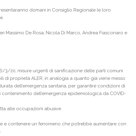
presentaranno domani in Consiglio Regionale le loro
e.
eri
Massimo De Rosa
,
Nicola Di Marco
,
Andrea Fiasconaro
e
6/3/20, misure urgenti di sanificazione delle parti comuni
bili di proprietà ALER, in analogia a quanto già viene messo
la durata dell’emergenza sanitaria, per garantire condizioni di
re di contenimento dell’emergenza epidemiologica da COVID-
tta alle occupazioni abusive.
itative e contenere un fenomeno che potrebbe aumentare con
.