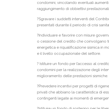
condomini, vincolando eventuali aumenti d
raggiungimento di obbiettivi prestazionali
?
Sgravare i suddetti interventi del Contrib
presentati durante il periodo di crisi sanita
?
Individuare e favorire con misure governat
o cessione del credito che coinvolgano tutti
energetica e riqualificazione sismica in mod
e il livello occupazionale del settore.
?
Istituire un fondo per l’accesso al credito
condomini per la realizzazione degli interv
miglioramento delle prestazioni sismiche.
?
Prevedere incentivi per progetti di rigene
privati che abbiano la caratteristica di 
contingenti legate ai momenti di emergen
?
Istituire un fondo di sostegno per le liber