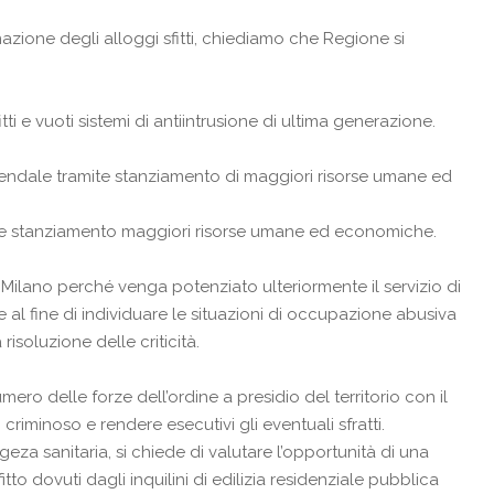
azione degli alloggi sfitti, chiediamo che Regione si
fitti e vuoti sistemi di antiintrusione di ultima generazione.
ziendale tramite stanziamento di maggiori risorse umane ed
amite stanziamento maggiori risorse umane ed economiche.
 Milano perché venga potenziato ulteriormente il servizio di
 al fine di individuare le situazioni di occupazione abusiva
soluzione delle criticità.
ero delle forze dell’ordine a presidio del territorio con il
minoso e rendere esecutivi gli eventuali sfratti.
eza sanitaria, si chiede di valutare l’opportunità di una
to dovuti dagli inquilini di edilizia residenziale pubblica