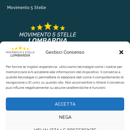
Movimento 5 Stelle
Gestisci Consenso
COLLEGAMENTI PRINCIPALI
Per fornire le migliori esperienze, utilizziamo tecnologie come i cookie per
Chi siamo
memorizzare e/o accedere alle informazioni del dispositivo. Il consenso a
queste tecnologie ci permetterà di elaborare dati come il comportamento di
Contattaci
navigazione o ID unici su questo sito. Non acconsentire o ritirare il consenso
può influire negativamente su alcune caratteristiche e funzioni.
RIGUARDO LA TUA PRIVACY
ACCETTA
Privacy Policy
NEGA
Cookie Policy (UE)