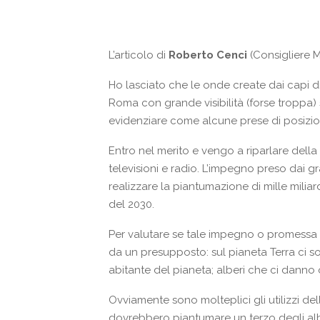
L’articolo di
Roberto Cenci
(Consigliere 
Ho lasciato che le onde create dai capi d
Roma con grande visibilità (forse troppa) 
evidenziare come alcune prese di posizion
Entro nel merito e vengo a riparlare della 
televisioni e radio. L’impegno preso dai g
realizzare la piantumazione di mille miliard
del 2030.
Per valutare se tale impegno o promessa p
da un presupposto: sul pianeta Terra ci son
abitante del pianeta; alberi che ci danno 
Ovviamente sono molteplici gli utilizzi del
dovrebbero piantumare un terzo degli alb