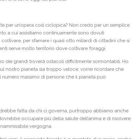
te per un’opera così ciclopica? Non credo per un semplice
ento a cui assistiamo continuamente sono dovuti
oltivare, per sfamare i quasi otto miliardi di cittadini che si
nti serve molto territorio dove coltivare foraggi.
 dei grandi troverà ostacoli difficilmente sormontabili. Ho
ul nostro pianeta sia troppo veloce; vorrei ricordare che
i il numero massimo di persone che il pianeta può
ndrebbe fatta da chi ci governa, purtroppo abbiamo anche
i dovrebbe occupare più della salute dell’anima e di risolvere
 inammissibile vergogna.