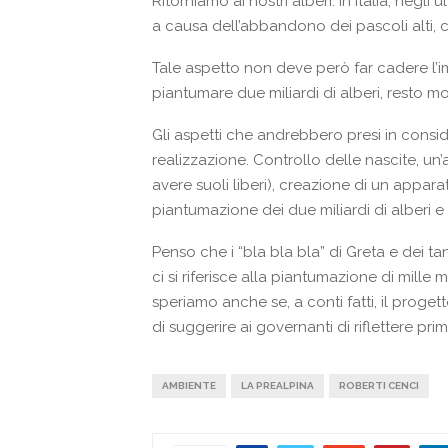
Ritorniamo ai nostri alberi: in Italia, negl
a causa dell’abbandono dei pascoli alti, 
Tale aspetto non deve però far cadere l’i
piantumare due miliardi di alberi, resto mol
Gli aspetti che andrebbero presi in consid
realizzazione. Controllo delle nascite, un’
avere suoli liberi), creazione di un appar
piantumazione dei due miliardi di alberi e
Penso che i “bla bla bla” di Greta e dei ta
ci si riferisce alla piantumazione di mille mi
speriamo anche se, a conti fatti, il progett
di suggerire ai governanti di riflettere pri
AMBIENTE
LA PREALPINA
ROBERTI CENCI