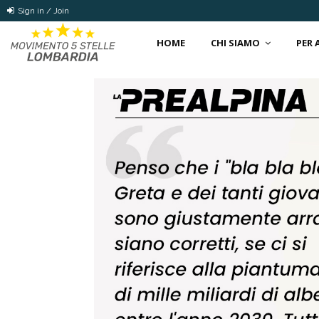
Sign in / Join
HOME
CHI SIAMO
PER