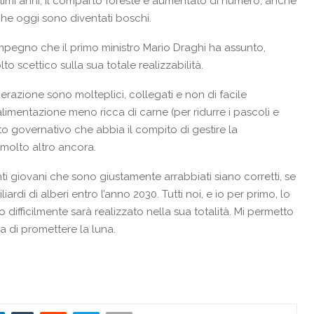
i ultimi anni, il comparto foreste è aumentato di numero, anche
che oggi sono diventati boschi.
mpegno che il primo ministro Mario Draghi ha assunto,
to scettico sulla sua totale realizzabilità.
erazione sono molteplici, collegati e non di facile
alimentazione meno ricca di carne (per ridurre i pascoli e
ato governativo che abbia il compito di gestire la
 molto altro ancora.
nti giovani che sono giustamente arrabbiati siano corretti, se
liardi di alberi entro l’anno 2030. Tutti noi, e io per primo, lo
o difficilmente sarà realizzato nella sua totalità. Mi permetto
ma di promettere la luna.