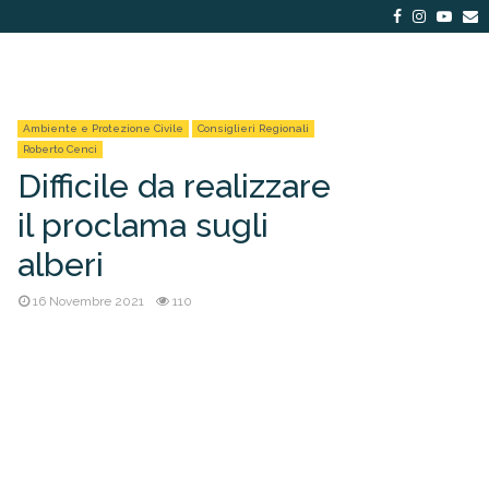
Facebook
Instagra
Yout
E
Ambiente e Protezione Civile
Consiglieri Regionali
Roberto Cenci
Difficile da realizzare
il proclama sugli
alberi
16 Novembre 2021
110