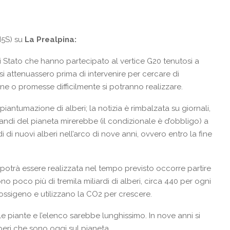
M5S) su
La Prealpina:
i Stato che hanno partecipato al vertice G20 tenutosi a
si attenuassero prima di intervenire per cercare di
e o promesse difficilmente si potranno realizzare.
piantumazione di alberi; la notizia è rimbalzata su giornali,
randi del pianeta mirerebbe (il condizionale è d’obbligo) a
i di nuovi alberi nell’arco di nove anni, ovvero entro la fine
otrà essere realizzata nel tempo previsto occorre partire
o poco più di tremila miliardi di alberi, circa 440 per ogni
ossigeno e utilizzano la CO2 per crescere.
le piante e l’elenco sarebbe lunghissimo. In nove anni si
eri che sono oggi sul pianeta.