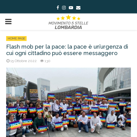
Facebook
Instagram
Youtube
Email
PRIMARY
MENU
HOME PAGE
Flash mob per la pace: la pace è un’urgenza di
cui ogni cittadino può essere messaggero
15 Ottobre 2022
130