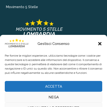
Movimento 5 Stelle
Gestisci Consenso
COLLEGAMENTI PRINCIPALI
Per fornire le migliori esperienze, utilizziamo tecnologie come i cookie per
Chi siamo
memorizzare e/o accedere alle informazioni del dispositivo. Il consenso a
queste tecnologie ci permetterà di elaborare dati come il comportamento di
Contattaci
navigazione o ID unici su questo sito. Non acconsentire o ritirare il consenso
può influire negativamente su alcune caratteristiche e funzioni.
RIGUARDO LA TUA PRIVACY
ACCETTA
Privacy Policy
NEGA
Cookie Policy (UE)