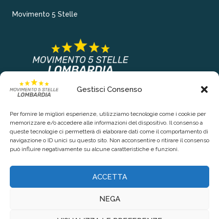
Movimento 5 Stelle
Gestisci Consenso
COLLEGAMENTI PRINCIPALI
Per fornire le migliori esperienze, utilizziamo tecnologie come i cookie per
Chi siamo
memorizzare e/o accedere alle informazioni del dispositivo. Il consenso a
queste tecnologie ci permetterà di elaborare dati come il comportamento di
Contattaci
navigazione o ID unici su questo sito. Non acconsentire o ritirare il consenso
può influire negativamente su alcune caratteristiche e funzioni.
RIGUARDO LA TUA PRIVACY
ACCETTA
Privacy Policy
NEGA
Cookie Policy (UE)