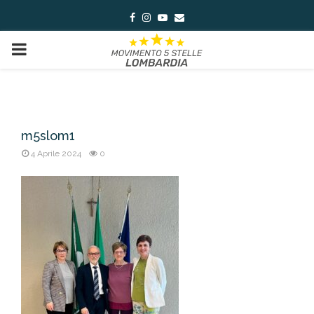
Facebook
Instagram
Youtube
Email
PRIMARY
MENU
m5slom1
4 Aprile 2024
0