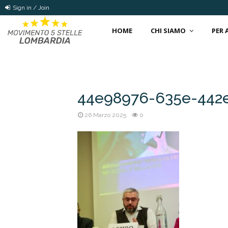
Sign in / Join
HOME
CHI SIAMO
PER
44e98976-635e-442
26 Marzo 2025
0