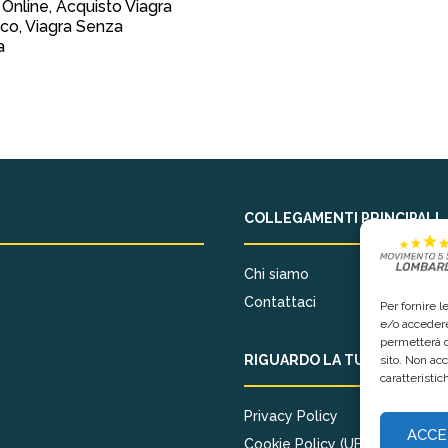
 Online, Acquisto Viagra
co, Viagra Senza
a
COLLEGAMENTI PRINCIPALI
Chi siamo
Contattaci
Per fornire 
e/o accedere
permetterà d
RIGUARDO LA TUA PRIVACY
sito. Non ac
caratteristic
Privacy Policy
ACCE
Cookie Policy (UE)