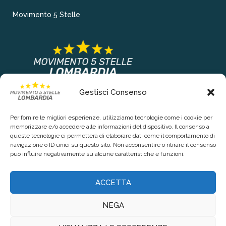
Movimento 5 Stelle
Gestisci Consenso
COLLEGAMENTI PRINCIPALI
Per fornire le migliori esperienze, utilizziamo tecnologie come i cookie per
Chi siamo
memorizzare e/o accedere alle informazioni del dispositivo. Il consenso a
queste tecnologie ci permetterà di elaborare dati come il comportamento di
Contattaci
navigazione o ID unici su questo sito. Non acconsentire o ritirare il consenso
può influire negativamente su alcune caratteristiche e funzioni.
RIGUARDO LA TUA PRIVACY
ACCETTA
Privacy Policy
NEGA
Cookie Policy (UE)