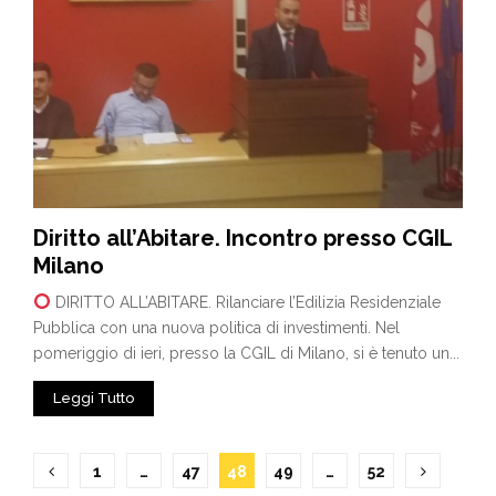
Diritto all’Abitare. Incontro presso CGIL
Milano
DIRITTO ALL’ABITARE. Rilanciare l’Edilizia Residenziale
Pubblica con una nuova politica di investimenti. Nel
pomeriggio di ieri, presso la CGIL di Milano, si è tenuto un...
Leggi Tutto
Paginazione
1
…
47
48
49
…
52