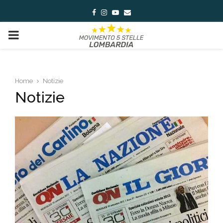
Facebook
Instagram
Youtube
Email
PRIMARY
MENU
Home
Notizie
Notizie