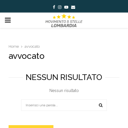
Facebook
Instagram
Youtube
Email
PRIMARY
MENU
Home
avvocato
avvocato
NESSUN RISULTATO
Nessun risultato
Search
for:
SEARCH