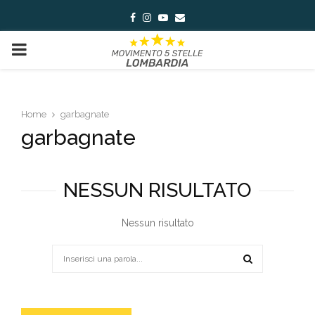
Facebook
Instagram
Youtube
Email
PRIMARY
MENU
Home
garbagnate
garbagnate
NESSUN RISULTATO
Nessun risultato
Search
for:
SEARCH