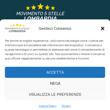
Gestisci Consenso
COLLEGAMENTI PRINCIPALI
Per fornire le migliori esperienze, utilizziamo tecnologie come i cookie per
Chi siamo
memorizzare e/o accedere alle informazioni del dispositivo. Il consenso a
queste tecnologie ci permetterà di elaborare dati come il comportamento di
Contattaci
navigazione o ID unici su questo sito. Non acconsentire o ritirare il consenso
può influire negativamente su alcune caratteristiche e funzioni.
RIGUARDO LA TUA PRIVACY
ACCETTA
Privacy Policy
NEGA
Cookie Policy (UE)
VISUALIZZA LE PREFERENZE
@2021 - www.lombardia5stelle.it. Tutti i diritti riservati. Realizzato da
Cookie Policy
Privacy
Mediameticamente