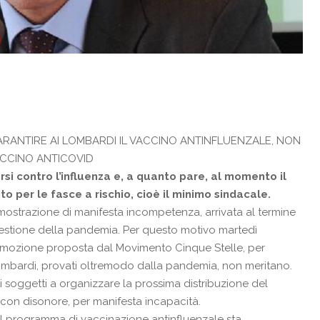
ARANTIRE AI LOMBARDI IL VACCINO ANTINFLUENZALE, NON
ACCINO ANTICOVID
rsi contro l’influenza e, a quanto pare, al momento il
o per le fasce a rischio, cioè il minimo sindacale.
dimostrazione di manifesta incompetenza, arrivata al termine
la gestione della pandemia. Per questo motivo martedì
a mozione proposta dal Movimento Cinque Stelle, per
i lombardi, provati oltremodo dalla pandemia, non meritano.
oggetti a organizzare la prossima distribuzione del
con disonore, per manifesta incapacità.
 il programma di vaccinazione antinfluenzale sta