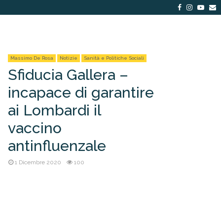
Facebook
Instagra
Yout
E
Massimo De Rosa
Notizie
Sanità e Politiche Sociali
Sfiducia Gallera –
incapace di garantire
ai Lombardi il
vaccino
antinfluenzale
1 Dicembre 2020
100