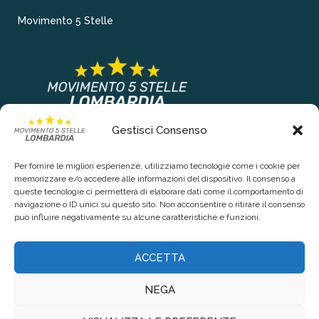
Movimento 5 Stelle
Gestisci Consenso
COLLEGAMENTI PRINCIPALI
Per fornire le migliori esperienze, utilizziamo tecnologie come i cookie per
Chi siamo
memorizzare e/o accedere alle informazioni del dispositivo. Il consenso a
queste tecnologie ci permetterà di elaborare dati come il comportamento di
Contattaci
navigazione o ID unici su questo sito. Non acconsentire o ritirare il consenso
può influire negativamente su alcune caratteristiche e funzioni.
RIGUARDO LA TUA PRIVACY
ACCETTA
Privacy Policy
NEGA
Cookie Policy (UE)