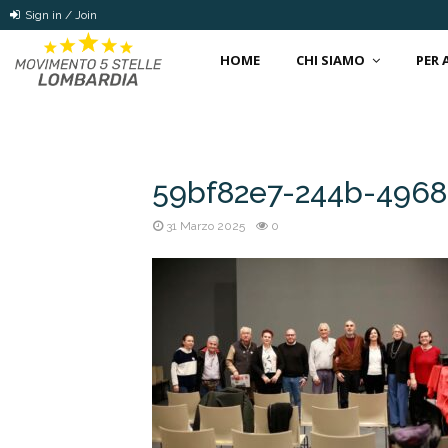
Sign in / Join
HOME
CHI SIAMO
PER
59bf82e7-244b-4968
31 Marzo 2025
0