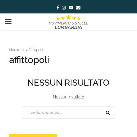
Facebook
Instagram
Youtube
Email
PRIMARY
MENU
Home
affittopoli
affittopoli
NESSUN RISULTATO
Nessun risultato
Search
for:
SEARCH