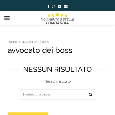
Facebook
Instagram
Youtube
Email
PRIMARY
MENU
Home
avvocato dei boss
avvocato dei boss
NESSUN RISULTATO
Nessun risultato
Search
for:
SEARCH