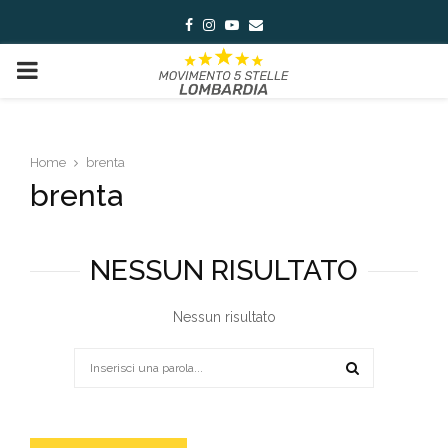
Facebook
Instagram
Youtube
Email
PRIMARY
MENU
Home
brenta
brenta
NESSUN RISULTATO
Nessun risultato
Search
for:
SEARCH