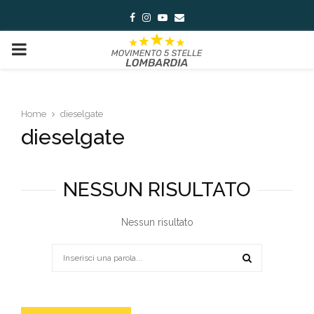
Facebook
Instagram
Youtube
Email
PRIMARY
MENU
Home
dieselgate
dieselgate
NESSUN RISULTATO
Nessun risultato
Search
for:
SEARCH