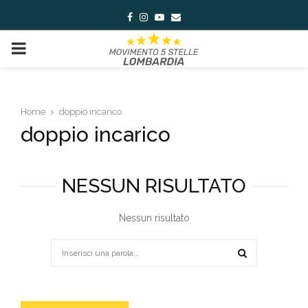
Facebook
Instagram
Youtube
Email
PRIMARY
MENU
Home
doppio incarico
doppio incarico
NESSUN RISULTATO
Nessun risultato
Search
for:
SEARCH