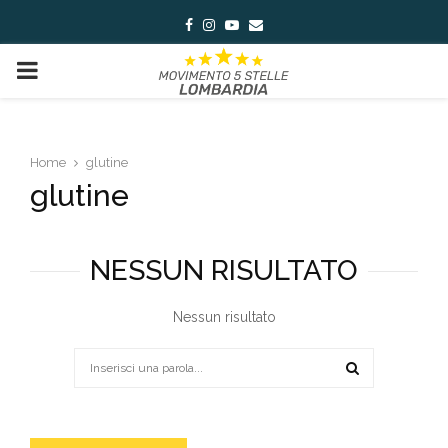
Facebook
Instagram
Youtube
Email
PRIMARY
MENU
Home
glutine
glutine
NESSUN RISULTATO
Nessun risultato
Search
for:
SEARCH