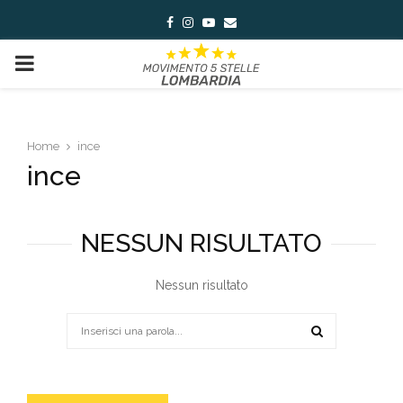
Facebook
Instagram
Youtube
Email
PRIMARY
MENU
Home
ince
ince
NESSUN RISULTATO
Nessun risultato
Search
for:
SEARCH