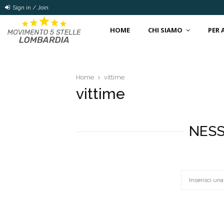
Sign in / Join
HOME
CHI SIAMO
PER
Home
vittime
vittime
NESS
Search
for: