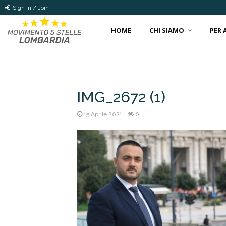
Sign in / Join
HOME
CHI SIAMO
PER
IMG_2672 (1)
15 Aprile 2021
0